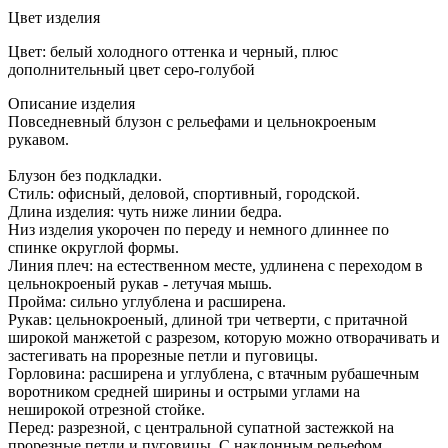
Цвет изделия
Цвет: белый холодного оттенка и черный, плюс
дополнительный цвет серо-голубой
Описание изделия
Повседневный блузон с рельефами и цельнокроеным
рукавом.
Блузон без подкладки.
Стиль: офисный, деловой, спортивный, городской.
Длина изделия: чуть ниже линии бедра.
Низ изделия укорочен по переду и немного длиннее по
спинке округлой формы.
Линия плеч: на естественном месте, удлинена с переходом в
цельнокроеный рукав - летучая мышь.
Пройма: сильно углублена и расширена.
Рукав: цельнокроеный, длиной три четверти, с притачной
широкой манжетой с разрезом, которую можно отворачивать и
застегивать на прорезные петли и пуговицы.
Горловина: расширена и углублена, с втачным рубашечным
воротником средней ширины и острыми углами на
неширокой отрезной стойке.
Перед: разрезной, с центральной супатной застежкой на
прорезные петли и пуговицы. С наклонным рельефом,