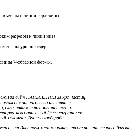
й втачены в линии горловины.
.
оким разрезом к линии низа.
ожены на уровне бёдер.
рловины V-образной формы.
блеском за счёт НАПЫЛЕНИЯ микро-частиц.
нимальная часть блеска осыпается.
и, следствием использования ткани.
стирки замечательный блеск сохранится.
ый!) элемент Вашего гардероба.
гласны ли Вы с тем, что минимальная часть напылённого блеска