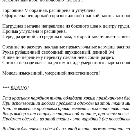
Горловина V-образная, расширена и углублена.
Оформлена неширокой горизонтальной планкой, концы которо
Нагрудная вытачка направлена из бокового шва к центру груди
Пройма углублена и расширена.
Перед разрезной со средним швом, который заканчивается выс
Средние по размеру накладные прямоугольные карманы распол
Рукав рубашечный свободный двухшовный, длиной 3/4
В шве по переднему перекату сделан невысокий разрез.
Спинка неразрезная с акцентом в виде умеренного выреза го
Модель изысканной, умеренной женственности!
*** ВАЖНО!
Эта красивая нарядная ткань обладает ярким праздничным 
При использовании любого предмета одежды из этой ткани ми
Что не является признаком брака, является особенностью ткан
Вещь выдержит стирку в стиральной машине, при этом после 
Предмет одежды из этой ткани - это нарядный (не повседневн
Выбирая для покупки одежду из этой ткани, важно решить: со