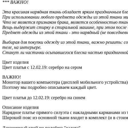
*** ВАЖНО!
Эта красивая нарядная ткань обладает ярким праздничным 
При использовании любого предмета одежды из этой ткани ми
Что не является признаком брака, является особенностью ткан
Вещь выдержит стирку в стиральной машине, при этом после 
Предмет одежды из этой ткани - это нарядный (не повседневн
Выбирая для покупки одежду из этой ткани, важно решить: со
теле, на интерьере.
Станут ли частички осыпавшегося блеска частью празднично
Цвет изделия
Цвет платья с 12.02.19: серебро на сером
ВАЖНО!
Монитор вашего компьютера (дисплей мобильного устройства) 
Поэтому мы подробно описываем каждый цвет.
Цвет платья до 12.02.19: серебро на синем
Описание изделия
Нарядное платье прямого силуэта с накладными карманами из 
Широкий пояс из основной ткани входит в комплект (и в стоимо
Лаконичный крой по подобию "халата".